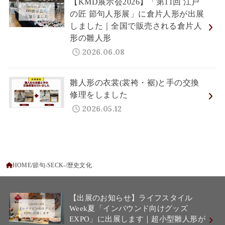
【KMD展示会2026】「第11回 江戸
の匠 節句人形展」に倉片人形が出展
しました｜全国で販売される倉片人
形の雛人形
2026.06.08
雛人形の衣裳(裳袴・裾)と手の交換
修理をしました
2026.05.12
HOME
節句-SECK-
歴史文化
【出展のお知らせ】ライフスタイル
Week夏「インバウンド向けグッズ
EXPO」に出展します｜超小型雛人形が