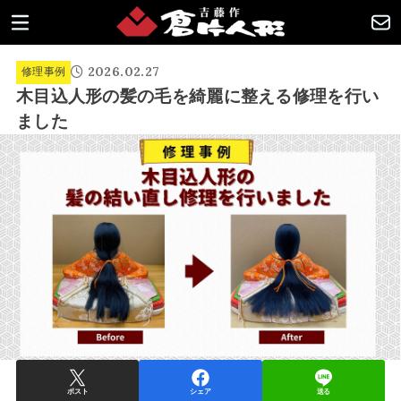
2026.02.27
修理事例
木目込人形の髪の毛を綺麗に整える修理を行い
ました
ポスト
シェア
送る