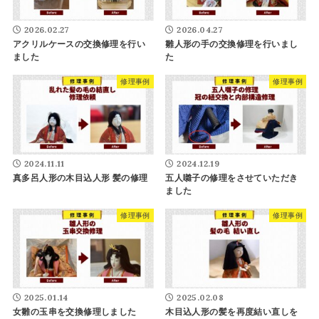
2026.02.27
2026.04.27
アクリルケースの交換修理を行い
雛人形の手の交換修理を行いまし
ました
た
修理事例
修理事例
2024.11.11
2024.12.19
真多呂人形の木目込人形 髪の修理
五人囃子の修理をさせていただき
ました
修理事例
修理事例
2025.01.14
2025.02.08
女雛の玉串を交換修理しました
木目込人形の髪を再度結い直しを