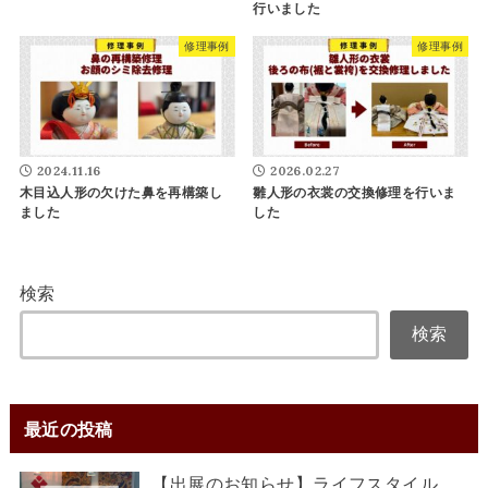
行いました
修理事例
修理事例
2024.11.16
2026.02.27
木目込人形の欠けた鼻を再構築し
雛人形の衣裳の交換修理を行いま
ました
した
検索
検索
最近の投稿
【出展のお知らせ】ライフスタイル