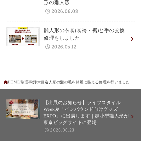
形の雛人形
2026.06.08
雛人形の衣裳(裳袴・裾)と手の交換
修理をしました
2026.05.12
HOME
修理事例
木目込人形の髪の毛を綺麗に整える修理を行いました
【出展のお知らせ】ライフスタイル
Week夏「インバウンド向けグッズ
EXPO」に出展します｜超小型雛人形が
東京ビッグサイトに登場
2026.06.23