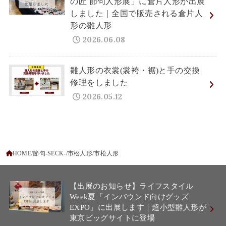
の匠 節句人形展」に倉片人形が出展
しました｜全国で販売される倉片人
形の雛人形
2026.06.08
雛人形の衣裳(裳袴・裾)と手の交換
修理をしました
2026.05.12
HOME
節句-SECK-
市松人形
市松人形
【出展のお知らせ】ライフスタイル
Week夏「インバウンド向けグッズ
EXPO」に出展します｜超小型雛人形が
東京ビッグサイトに登場