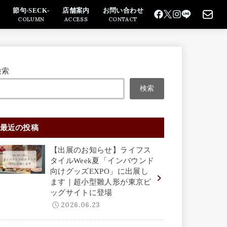
節句-SECK-
店舗案内
お問い合わせ
COLUMN
ACCESS
CONTACT
検索
検索
最近の投稿
【出展のお知らせ】ライフス
タイルWeek夏「インバウンド
向けグッズEXPO」に出展し
ます｜超小型雛人形が東京ビ
ッグサイトに登場
2026.06.23