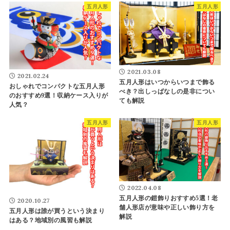
五月人形
五月人形
2021.03.08
2021.02.24
五月人形はいつからいつまで飾る
おしゃれでコンパクトな五月人形
べき？出しっぱなしの是非につい
のおすすめ9選！収納ケース入りが
ても解説
人気？
五月人形
五月人形
2022.04.08
五月人形の鎧飾りおすすめ5選！老
2020.10.27
舗人形店が意味や正しい飾り方を
五月人形は誰が買うという決まり
解説
はある？地域別の風習も解説