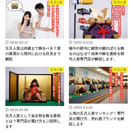
五月人形
五月人形
2021.03.17
2022.04.23
五月人形は何歳まで飾るべき？昔
端午の節句に鎧兜や鯉のぼりを飾
の風習から現代における目安まで
るのはなぜ？由来や飾る意味を節
解説
句人形専門店が解説します。
五月人形
五月人形
2022.04.10
2021.01.20
人気の五月人形ランキング！専門
五月人形として金太郎を飾る意味
店が選び方、売れ筋ブランドを解
とは？専門店が選び方もご説明し
説します
ます