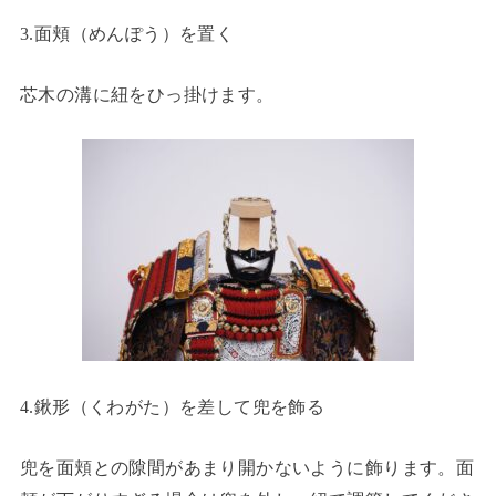
3.面頬（めんぽう）を置く
芯木の溝に紐をひっ掛けます。
4.鍬形（くわがた）を差して兜を飾る
兜を面頬との隙間があまり開かないように飾ります。面