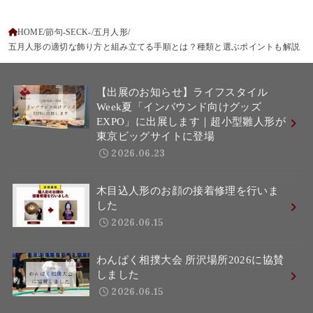
HOME
節句-SECK-
五月人形
五月人形の適切な飾り方と組み立てる手順とは？種類と選ぶポイントも解説
【出展のお知らせ】ライフスタイル
Week夏「インバウンド向けグッズ
EXPO」に出展します｜超小型雛人形が
東京ビッグサイトに登場
2026.06.23
木目込人形のお顔の接着修理を行いま
した
2026.06.15
わんぱく相撲大会 所沢場所2026に協賛
しました
2026.06.15