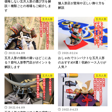
後悔しない五月人形の選び方を解
舗人形店が意味や正しい飾り方を
説！種類ごとの相場もご紹介しま
解説
す
五月人形
五月人形
2022.04.09
2021.02.24
五月人形の価格の違いはどこにあ
おしゃれでコンパクトな五月人形
る？節句人形専門店がポイントを
のおすすめ9選！収納ケース入りが
解説します
人気？
五月人形
五月人形
2022.04.09
2022.04.23