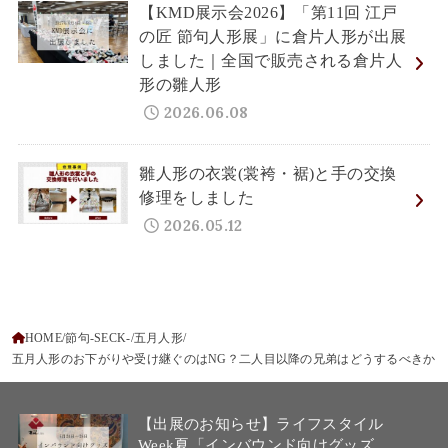
【KMD展示会2026】「第11回 江戸
の匠 節句人形展」に倉片人形が出展
しました｜全国で販売される倉片人
形の雛人形
2026.06.08
雛人形の衣裳(裳袴・裾)と手の交換
修理をしました
2026.05.12
HOME
節句-SECK-
五月人形
五月人形のお下がりや受け継ぐのはNG？二人目以降の兄弟はどうするべきか
【出展のお知らせ】ライフスタイル
Week夏「インバウンド向けグッズ