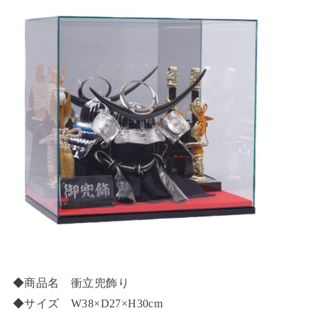
◆商品名 衝立兜飾り
◆サイズ W38×D27×H30cm