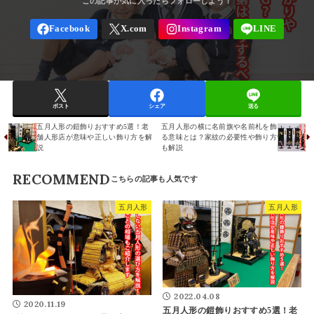
ポスト
シェア
送る
五月人形の鎧飾りおすすめ5選！老
五月人形の横に名前旗や名前札を飾
舗人形店が意味や正しい飾り方を解
る意味とは？家紋の必要性や飾り方
説
も解説
RECOMMEND
五月人形
五月人形
2022.04.08
2020.11.19
五月人形の鎧飾りおすすめ5選！老