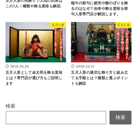
五月人形の兜飾りで人気の武将は
端午の節句に鎧兜や鯉のぼりを飾
この5人！種類や飾る意味も解説
るのはなぜ？由来や飾る意味を節
句人形専門店が解説します。
五月人形
五月人形
2021.01.20
2020.12.15
五月人形として金太郎を飾る意味
五月人形の適切な飾り方と組み立
とは？専門店が選び方もご説明し
てる手順とは？種類と選ぶポイン
ます
トも解説
検索
検索