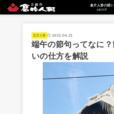
倉片人形の想い
ABOUT
2022.04.23
五月人形
端午の節句ってなに？
いの仕方を解説