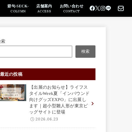
節句-SECK-
店舗案内
お問い合わせ
COLUMN
ACCESS
CONTACT
検索
検索
最近の投稿
【出展のお知らせ】ライフス
タイルWeek夏「インバウンド
向けグッズEXPO」に出展し
ます｜超小型雛人形が東京ビ
ッグサイトに登場
2026.06.23