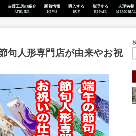
吉藤工房の紹介
新着情報
購入する
修理する
人形供養
ATELIER
NEWS
BUY
REPAIR
MEMORIAL
節句人形専門店が由来やお祝