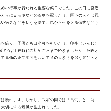
ための行事が行われる重要な祭日でした。この日に宮廷
の人々にヨモギなどの薬草を配ったり、臣下の人々は冠
厄や病気などを払う意味で、馬から弓を射る儀式なども
蒲を飾り、子供たちは小弓を引いたり、印字（いんじ）
の印字は江戸時代の初めごろまで続きましたが、危険と
って菖蒲の束で地面を叩いて音の大きさを競う遊びへと
事は廃れます。しかし、武家の間では「菖蒲」と「尚
を大切にする気風が生まれました。