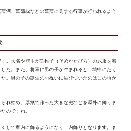
菖蒲酒、菖蒲枕などの菖蒲に関する行事が行われるよう
代
です。大名や旗本が染帷子（そめかたびら）の式服を着
ました。
また、将軍に男の子が生まれると、城中にたく
した。男の子の誕生のお祝いに結びついたのはこの頃か
れられ始め、厚紙で作った大きな兜などを屋外に飾りま
いたのですね。
さくして室内に飾るようになり、内飾りとなります。ま